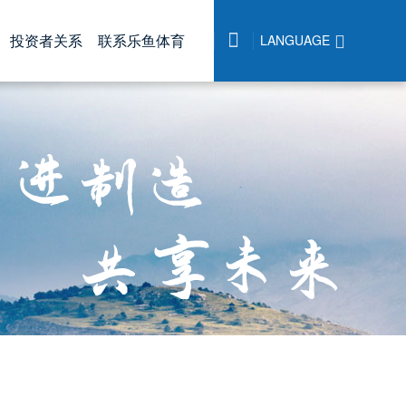

投资者关系
联系乐鱼体育
LANGUAGE

|
中文
誉
态
报告
高新材料
联系乐鱼体育
公司治理
人才招聘
|
English