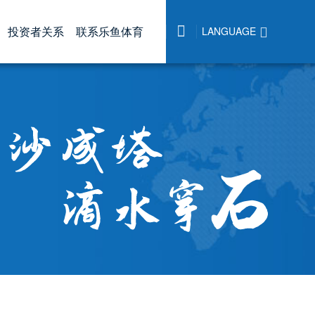

投资者关系
联系乐鱼体育
LANGUAGE

|
中文
誉
态
报告
高新材料
联系乐鱼体育
公司治理
人才招聘
|
English